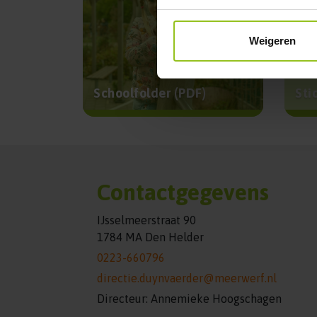
Weigeren
Schoolfolder (PDF)
Sti
Contactgegevens
IJsselmeerstraat 90
1784 MA Den Helder
0223-660796
directie.duynvaerder@meerwerf.nl
Directeur: Annemieke Hoogschagen