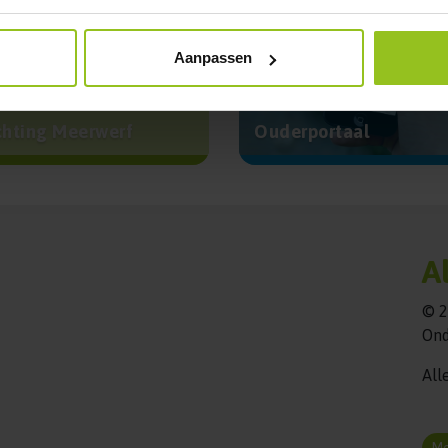
Aanpassen
chting Meerwerf
Ouderportaal
A
© 2
Ond
All