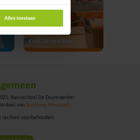
Alles toestaan
Kind aanmelden
lgemeen
025, Basisschool De Duynvaerder
erdeel van
Stichting Meerwerf
e rechten voorbehouden.