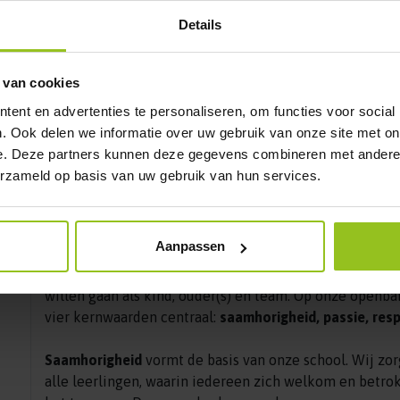
leerlingen, maar ook onder personeel. We vinden het be
Details
dat iedereen anders doet, denkt en gelooft. Door kinde
en vertrouwen zij elkaar. Samen bouwen zij aan het D
begint in onze klas.
 van cookies
Kernwaarden de Duyn
ent en advertenties te personaliseren, om functies voor social
. Ook delen we informatie over uw gebruik van onze site met on
e. Deze partners kunnen deze gegevens combineren met andere i
erzameld op basis van uw gebruik van hun services.
Duynvaerd
SAMEN op zoek naar 
voor een fijne t
Aanpassen
De kernwaarden beschrijven onze identiteit als school
willen gaan als kind, ouder(s) en team. Op onze openb
vier kernwaarden centraal:
saamhorigheid, passie, res
Saamhorigheid
vormt de basis van onze school. Wij zor
alle leerlingen, waarin iedereen zich welkom en betrok