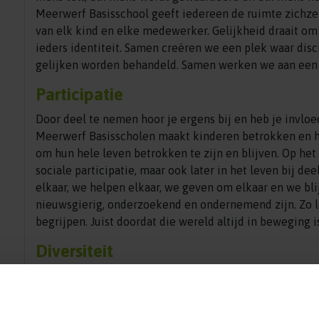
Meerwerf Basisschool geeft iedereen de ruimte zichzel
van elk kind en elke medewerker. Gelijkheid draait om
ieders identiteit. Samen creëren we een plek waar disc
gelijken worden behandeld. Samen werken we aan een e
Participatie
Door deel te nemen hoor je ergens bij en heb je invloe
Meerwerf ­Basisscholen maakt kinderen betrokken en h
om hun hele leven betrokken te zijn en blijven. Op het
sociale participatie, maar ook later in het leven bij d
elkaar, we helpen elkaar, we geven om elkaar en we blij
nieuwsgierig, onderzoekend en ondernemend zijn. Zo l
begrijpen. Juist doordat die wereld altijd in beweging 
Diversiteit
Diversiteit betekent verscheidenheid. Elke Meerwerfsc
plek waar geen scheiding bestaat. Niet in wonen, niet 
vormen één plek, voor alle achtergronden. Diversiteit 