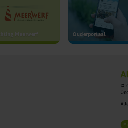
chting Meerwerf
Ouderportaal
A
© 2
Ond
All
Me