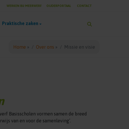
WERKEN BIJ MEERWERF
OUDERPORTAAL
CONTACT
Praktische zaken
Home
»
Over ons
»
Missie en visie
n
werf Basisscholen vormen samen de breed
wijs van en voor de samenleving’.