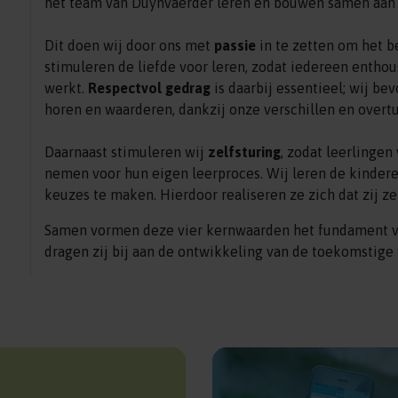
het team van Duynvaerder leren en bouwen samen aan 
Dit doen wij door ons met
passie
in te zetten om het be
stimuleren de liefde voor leren, zodat iedereen enthous
werkt.
Respectvol gedrag
is daarbij essentieel; wij be
horen en waarderen, dankzij onze verschillen en overt
Daarnaast stimuleren wij
zelfsturing
, zodat leerlinge
nemen voor hun eigen leerproces. Wij leren de kindere
keuzes te maken. Hierdoor realiseren ze zich dat zij z
Samen vormen deze vier kernwaarden het fundament v
dragen zij bij aan de ontwikkeling van de toekomstige