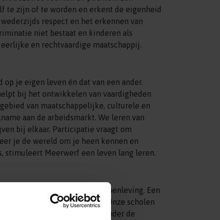
f te zijn of te worden en erkent de eigenheid
 wederzijds respect en het erkennen van
riminatie niet bestaat en kinderen als
erlijke en rechtvaardige maatschappij.
d op je eigen leven én dat van een ander.
elpt bij het ontwikkelen van vaardigheden
 gebied van maatschappelijke, culturele en
eelname aan de arbeidsmarkt. We leren van
ven bij elkaar. Participatie vraagt om
eer je de wereld om je heen kennen en
is, stimuleert Meerwerf een leven lang leren.
hool en -klas is een unieke samenleving. Een
in werken en niet in onderwijs. Onze scholen
is zichtbaar binnen Meerwerf; onder de